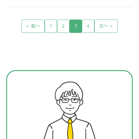
« 前へ
1
2
3
4
次へ »