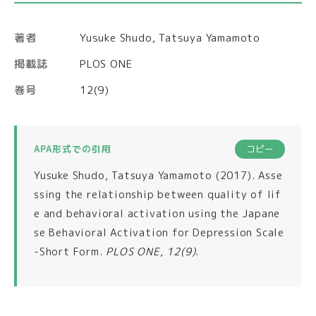
著者
Yusuke Shudo, Tatsuya Yamamoto
掲載誌
PLOS ONE
巻号
12(9)
APA形式での引用
コピー
Yusuke Shudo, Tatsuya Yamamoto (2017). Asse
ssing the relationship between quality of lif
e and behavioral activation using the Japane
se Behavioral Activation for Depression Scale
-Short Form.
PLOS ONE
,
12(9)
.