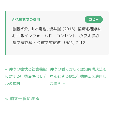
APA形式での引用
コピー
首藤祐介, 山本竜也, 坂井誠 (2016). 臨床心理学に
おけるインフォームド・コンセント.
中京大学心
理学研究科・心理学部紀要
,
16(1)
, 7-12.
« 抑うつ症状と社会機能
抑うつ者に対して認知再構成法を
に対する行動活性化モデ
中心とする認知行動療法を適用し
ルの検討
た事例 »
« 論文一覧に戻る