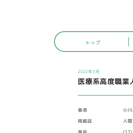
トップ
2022年3月
医療系高度職業
著者
小川
掲載誌
人間
巻号
(17)