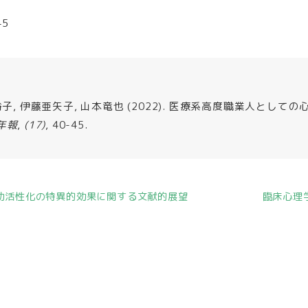
45
裕子, 伊藤亜矢子, 山本竜也 (2022). 医療系高度職業人とし
年報
,
(17)
, 40-45.
行動活性化の特異的効果に関する文献的展望
臨床心理